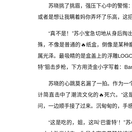
苏晓挑了挑眉，强压下心中的警惕：
或者是想让我瞒着妈你弄坏了乐高，这招
“真不是！”苏小宝急切地从身后掏
殊，不像是普通的🔥纸盒，倒像是某种
属光泽。最吸睛的是盒盖上的浮雕LOG
特”狙击步枪，下方用烫金小字写着：Barrett·
苏晓的心跳莫名漏了一拍。作为一个
计简直击中了潮流文化的🔥死穴。“这
问，一边顺手接了过来。沉甸甸的，手
“这是吃的，姐，这叫‘巴雷特’！”