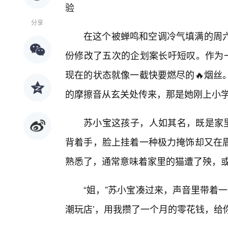
验
分享
在这个被蝉鸣和空调冷气填满的周
份修改了五次的企划案长吁短叹。作为一
现在的状态就像一截快要燃尽的🔥烟丝
的摩擦音从玄关处传来，那是她刚上小学
苏小宝这孩子，人如其名，既是家里
背着手，脸上挂着一种极力掩饰却又在
熟悉了，通常意味着家里的猫遭了殃，
“姐，”苏小宝凑过来，声音里带着
潮玩店’，用我攒了一个月的零花钱，给