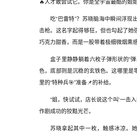
🔥人才敢尝试它。你是全宇宙最酷的姐
吃“巴雷特”？苏晓脑海中瞬间浮现
击枪。这名字起得够狂，但也勾起了她
巧克力甜香，而是一股带着极细微烟熏
盒子里静静躺着六枚子弹形状的“弹
色，底部则是沉稳的玄铁色。这哪里是
里的“特种兵🎯”准备📌的补给。
“姐，快试试，店长说这个叫‘一击
作剧成功的狡黠光芒。
苏晓拿起其中一枚，触感冰凉。她