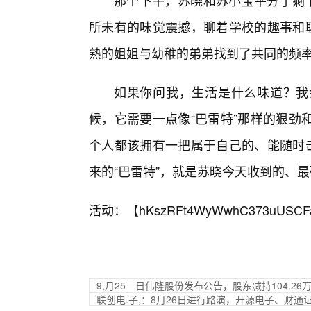
那个下午，苏晓和苏小宝平分了剩下
所未有的味觉震撼，聊着学校的趣事和职
熟的姐姐与幼稚的弟弟找到了共同的频
如果你问我，生活是什么味道？我
候，它需要一点像“巴雷特”那样的狠劲
个人都该拥有一把属于自己的、能随时击
来的“巴雷特”，就是苏晓今天收到的、
活动：【
hKszRFt4WyWwhC373uUSCF
9,月25—日伟隆股份发布公告，股东减持104.26
联创电.子,：8月26日进行路演，开源电子、财