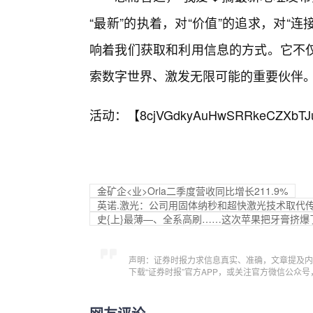
“最新”的执着，对“价值”的追求，对“
响着我们获取和利用信息的方式。它不
索数字世界、激发无限可能的重要伙伴
活动：【
8cjVGdkyAuHwSRRkeCZXbTJ
金矿企<业>Orla二季度营收同比增长211.9%
英诺.激光：公司用固体纳秒和超快激光技术取代
史{上}最薄—、全系高刷……这次苹果把牙膏挤爆
声明：证券时报力求信息真实、准确，文章提及内
下载“证券时报”官方APP，或关注官方微信公众