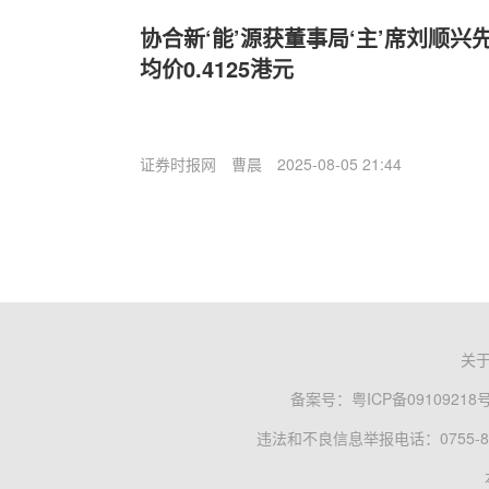
协合新‘能’源获董事局‘主’席刘顺兴先
均价0.4125港元
证券时报网
曹晨
2025-08-05 21:44
关
备案号：
粤ICP备09109218
违法和不良信息举报电话：0755-83